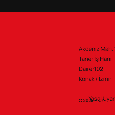
Akdeniz Mah. 
Taner İş Hanı       
Daire:102
Konak / İzmir
Yasal Uyar
© 2025 — CY