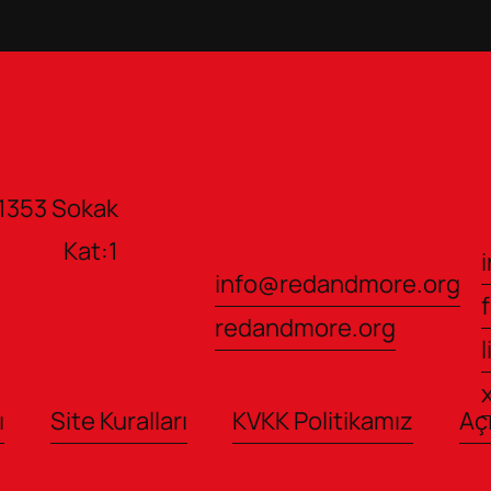
1353 Sokak 
           Kat:1 
info@redandmore.org
redandmore.org
ı
Site Kuralları
KVKK Politikamız
Aç