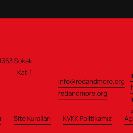
1353 Sokak 
           Kat:1 
info@redandmore.org
redandmore.org
ı
Site Kuralları
KVKK Politikamız
Aç