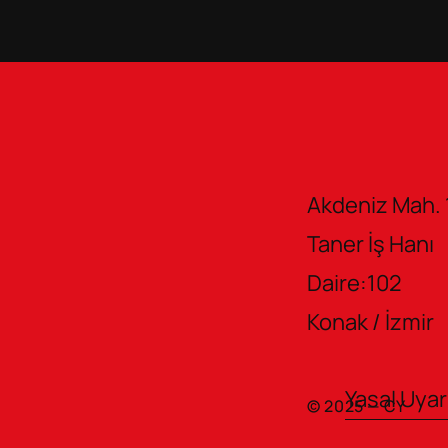
Akdeniz Mah. 
Taner İş Hanı       
Daire:102
Konak / İzmir
Yasal Uyar
© 2025 — CY