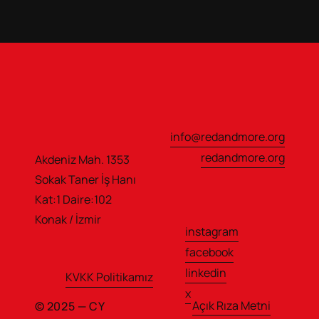
info@redandmore.org
redandmore.org
Akdeniz Mah. 1353 
Sokak Taner İş Hanı                  
Kat:1 Daire:102
Konak / İzmir
instagram
facebook
linkedin
KVKK Politikamız
x
Açık Rıza Metni
© 2025 — CY