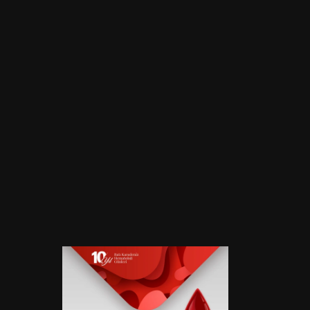
10. Batı Karadeniz Hematoloji Günleri
Konum
Etkinlik Türü
Büyük Abant Oteli, Bolu
Bölgesel Kongre
Başlangıç Tarihi
Bitiş Tarihi
17 Mayıs 2024
19 Mayıs 2024