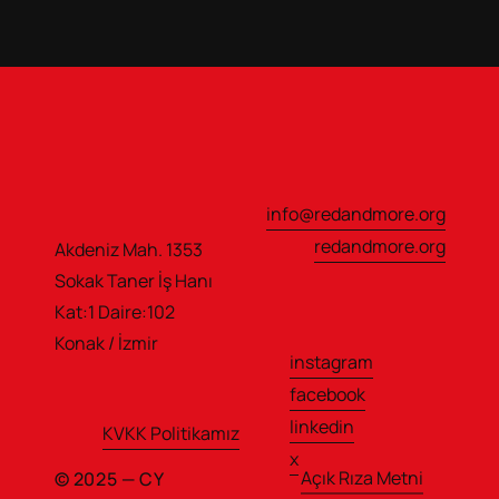
info@redandmore.org
redandmore.org
Akdeniz Mah. 1353 
Sokak Taner İş Hanı                  
Kat:1 Daire:102
Konak / İzmir
instagram
facebook
linkedin
KVKK Politikamız
x
Açık Rıza Metni
© 2025 — CY