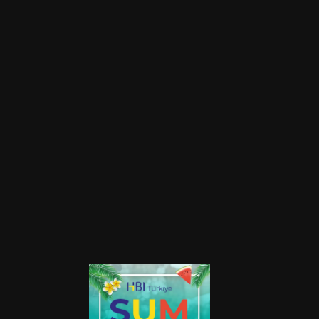
HBI Türkiye Summer Party Takım 
Çalışması
Konum
Etkinlik Türü
Urla Sahne
Kurumsal Etkinlik
Başlangıç Tarihi
Bitiş Tarihi
27 Mayıs 2023
27 Mayıs 2023